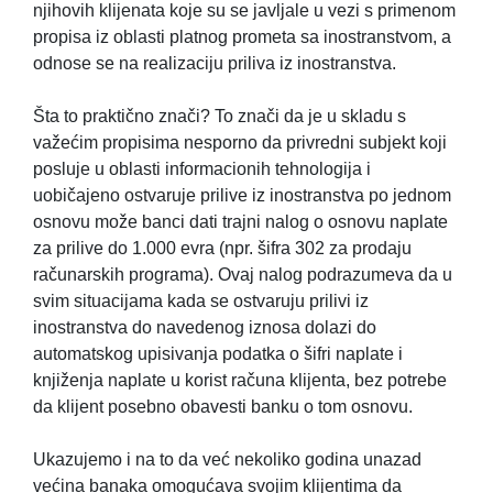
njihovih klijenata koje su se javljale u vezi s primenom
propisa iz oblasti platnog prometa sa inostranstvom, a
odnose se na realizaciju priliva iz inostranstva.
Šta to praktično znači? To znači da je u skladu s
važećim propisima nesporno da privredni subjekt koji
posluje u oblasti informacionih tehnologija i
uobičajeno ostvaruje prilive iz inostranstva po jednom
osnovu može banci dati trajni nalog o osnovu naplate
za prilive do 1.000 evra (npr. šifra 302 za prodaju
računarskih programa). Ovaj nalog podrazumeva da u
svim situacijama kada se ostvaruju prilivi iz
inostranstva do navedenog iznosa dolazi do
automatskog upisivanja podatka o šifri naplate i
knjiženja naplate u korist računa klijenta, bez potrebe
da klijent posebno obavesti banku o tom osnovu.
Ukazujemo i na to da već nekoliko godina unazad
većina banaka omogućava svojim klijentima da