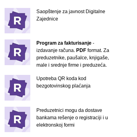
Saopštenje za javnost Digitalne
Zajednice
Program za fakturisanje
-
izdavanje računa.
PDF
format. Za
preduzetnike, paušalce, knjigaše,
male i srednje firme i preduzeća.
Upotreba QR koda kod
bezgotovinskog plaćanja
Preduzetnici mogu da dostave
bankama rešenje o registraciji i u
elektronskoj formi