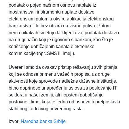
podatak o pojedinačnom osnovu naplate iz
inostranstva i instrumentu naplate dostave
elektronskim putem u okviru aplikacija elektronskog
bankarstva, i to bez obzira na visinu priliva. Pritom
nema nikakvih smetnji da klijent ovaj podatak dostavi i
na drugi način koji je ugovorio s bankom, kao što je
korišćenje uobičajenih kanala elektronske
komunikacije (npr. SMS ili imejl).
Uvereni smo da ovakav pristup rešavanju svih pitanja
koji se odnose primenu važećih propisa, uz druge
aktivnosti koje sprovode nadležne državne institucije,
bitno doprinose unapređenju uslova za poslovanje IT
sektora u našoj zemlji, ali i opštem poboljšanju
poslovne klime, koja je jedna od osnovnih pretpostavki
stabilnog i održivog privrednog rasta.
Izvor:
Narodna banka Srbije