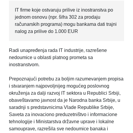
IT firme koje ostvaruju prilive iz inostranstva po
jednom osnovu (npr. šifra 302 za prodaju
računarskih programa) mogu bankama dati trajni
nalog za prilive do 1.000 EUR
Radi unapređenja rada IT industrije, razrešene
nedoumice u oblasti platnog prometa sa
inostranstvom.
Prepoznajući potrebu za boljim razumevanjem propisa
i stvaranjem najpovoljnijeg mogućeg poslovnog
okruženja za dalji razvoj IT sektora u Republici Srbiji,
obaveštavamo javnost da je Narodna banka Srbije, u
saradnji s predstavnicima Vlade Republike Srbije,
Saveta za inovaciono preduzetništvo i informacione
tehnologije i Ministarstva državne uprave i lokalne
samouprave, razrešila sve nedoumice banaka i