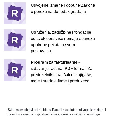
Usvojene izmene i dopune Zakona
o porezu na dohodak građana
Udruženja, zadužbine i fondacije
od 1. oktobra više nemaju obavezu
upotrebe pečata u svom
poslovanju
Program za fakturisanje
-
izdavanje računa.
PDF
format. Za
preduzetnike, paušalce, knjigaše,
male i srednje firme i preduzeća.
Svi tekstovi objavljeni na blogu Računi.rs su informativnog karaktera, i
ne mogu zameniti originalne izvore informacija niti stručne usluge.