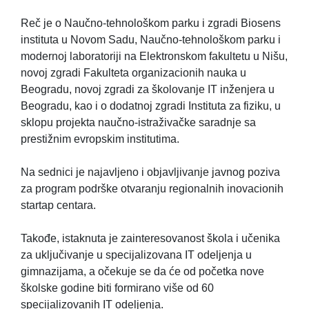
Reč je o Naučno-tehnološkom parku i zgradi Biosens
instituta u Novom Sadu, Naučno-tehnološkom parku i
modernoj laboratoriji na Elektronskom fakultetu u Nišu,
novoj zgradi Fakulteta organizacionih nauka u
Beogradu, novoj zgradi za školovanje IT inženjera u
Beogradu, kao i o dodatnoj zgradi Instituta za fiziku, u
sklopu projekta naučno-istraživačke saradnje sa
prestižnim evropskim institutima.
Na sednici je najavljeno i objavljivanje javnog poziva
za program podrške otvaranju regionalnih inovacionih
startap centara.
Takođe, istaknuta je zainteresovanost škola i učenika
za uključivanje u specijalizovana IT odeljenja u
gimnazijama, a očekuje se da će od početka nove
školske godine biti formirano više od 60
specijalizovanih IT odeljenja.