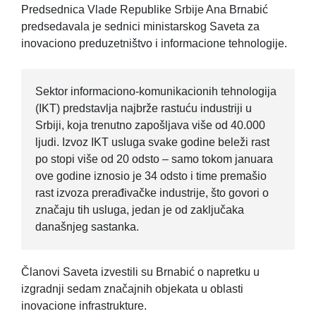
Predsednica Vlade Republike Srbije Ana Brnabić
predsedavala je sednici ministarskog Saveta za
inovaciono preduzetništvo i informacione tehnologije.
Sektor informaciono-komunikacionih tehnologija
(IKT) predstavlja najbrže rastuću industriji u
Srbiji, koja trenutno zapošljava više od 40.000
ljudi. Izvoz IKT usluga svake godine beleži rast
po stopi više od 20 odsto – samo tokom januara
ove godine iznosio je 34 odsto i time premašio
rast izvoza prerađivačke industrije, što govori o
značaju tih usluga, jedan je od zaključaka
današnjeg sastanka.
Članovi Saveta izvestili su Brnabić o napretku u
izgradnji sedam značajnih objekata u oblasti
inovacione infrastrukture.