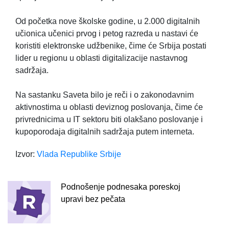
Od početka nove školske godine, u 2.000 digitalnih
učionica učenici prvog i petog razreda u nastavi će
koristiti elektronske udžbenike, čime će Srbija postati
lider u regionu u oblasti digitalizacije nastavnog
sadržaja.
Na sastanku Saveta bilo je reči i o zakonodavnim
aktivnostima u oblasti deviznog poslovanja, čime će
privrednicima u IT sektoru biti olakšano poslovanje i
kupoporodaja digitalnih sadržaja putem interneta.
Izvor:
Vlada Republike Srbije
Podnošenje podnesaka poreskoj
upravi bez pečata