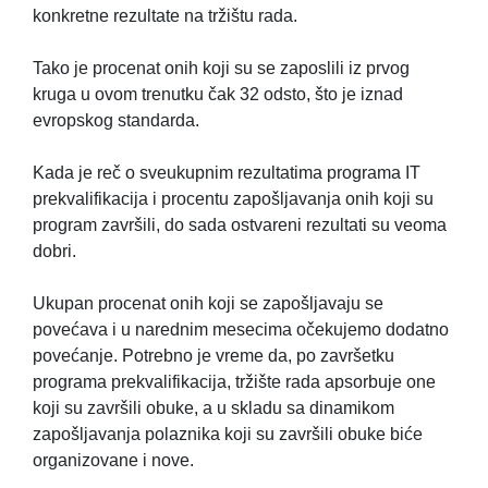
konkretne rezultate na tržištu rada.
Tako je procenat onih koji su se zaposlili iz prvog
kruga u ovom trenutku čak 32 odsto, što je iznad
evropskog standarda.
Kada je reč o sveukupnim rezultatima programa IT
prekvalifikacija i procentu zapošljavanja onih koji su
program završili, do sada ostvareni rezultati su veoma
dobri.
Ukupan procenat onih koji se zapošljavaju se
povećava i u narednim mesecima očekujemo dodatno
povećanje. Potrebno je vreme da, po završetku
programa prekvalifikacija, tržište rada apsorbuje one
koji su završili obuke, a u skladu sa dinamikom
zapošljavanja polaznika koji su završili obuke biće
organizovane i nove.