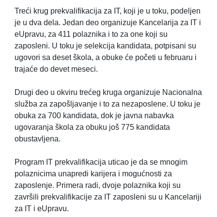
Treći krug prekvalifikacija za IT, koji je u toku, podeljen
je u dva dela. Jedan deo organizuje Kancelarija za IT i
eUpravu, za 411 polaznika i to za one koji su
zaposleni. U toku je selekcija kandidata, potpisani su
ugovori sa deset škola, a obuke će početi u februaru i
trajaće do devet meseci.
Drugi deo u okviru trećeg kruga organizuje Nacionalna
služba za zapošljavanje i to za nezaposlene. U toku je
obuka za 700 kandidata, dok je javna nabavka
ugovaranja škola za obuku još 775 kandidata
obustavljena.
Program IT prekvalifikacija uticao je da se mnogim
polaznicima unapredi karijera i mogućnosti za
zaposlenje. Primera radi, dvoje polaznika koji su
završili prekvalifikacije za IT zaposleni su u Kancelariji
za IT i eUpravu.