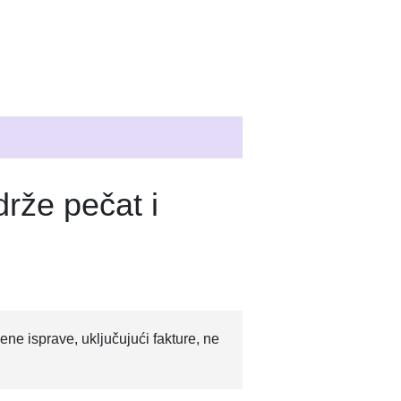
drže pečat i
e isprave, uključujući fakture, ne