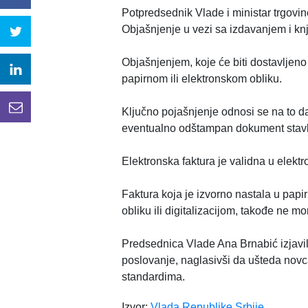
Potpredsednik Vlade i ministar trgovin
Objašnjenje u vezi sa izdavanjem i knj
Objašnjenjem, koje će biti dostavljeno
papirnom ili elektronskom obliku.
Ključno pojašnjenje odnosi se na to da
eventualno odštampan dokument stavlj
Elektronska faktura je validna u elekt
Faktura koja je izvorno nastala u papi
obliku ili digitalizacijom, takođe ne m
Predsednica Vlade Ana Brnabić izjavil
poslovanje, naglasivši da ušteda novca
standardima.
Izvor:
Vlada Republike Srbije