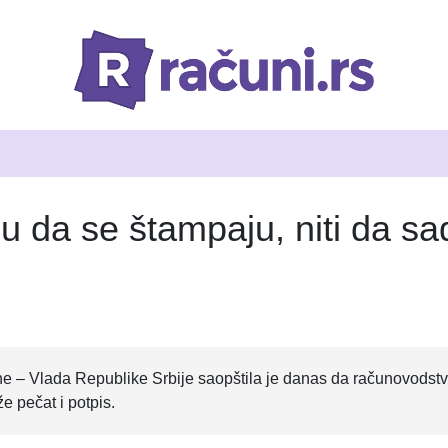
u da se štampaju, niti da sa
 – Vlada Republike Srbije saopštila je danas da računovodstven
e pečat i potpis.