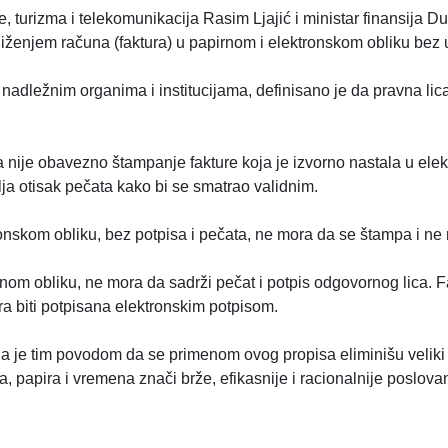
e, turizma i telekomunikacija Rasim Ljajić i ministar finansija D
iženjem računa (faktura) u papirnom i elektronskom obliku bez 
 nadležnim organima i institucijama, definisano je da pravna lica
 nije obavezno štampanje fakture koja je izvorno nastala u elek
a otisak pečata kako bi se smatrao validnim.
ronskom obliku, bez potpisa i pečata, ne mora da se štampa i ne
rnom obliku, ne mora da sadrži pečat i potpis odgovornog lica. 
ora biti potpisana elektronskim potpisom.
a je tim povodom da se primenom ovog propisa eliminišu veliki 
, papira i vremena znači brže, efikasnije i racionalnije poslov