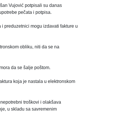
ušan Vujović potpisali su danas
upotrebe pečata i potpisa.
 i preduzetnici mogu izdavati fakture u
tronskom obliku, niti da se na
 mora da se šalje poštom.
Faktura koja je nastala u elektronskom
nepotrebni troškovi i olakšava
anje, u skladu sa savremenim