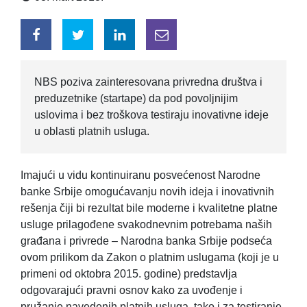
NBS poziva zainteresovana privredna društva i
preduzetnike (startape) da pod povoljnijim
uslovima i bez troškova testiraju inovativne ideje
u oblasti platnih usluga.
Imajući u vidu kontinuiranu posvećenost Narodne
banke Srbije omogućavanju novih ideja i inovativnih
rešenja čiji bi rezultat bile moderne i kvalitetne platne
usluge prilagođene svakodnevnim potrebama naših
građana i privrede – Narodna banka Srbije podseća
ovom prilikom da Zakon o platnim uslugama (koji je u
primeni od oktobra 2015. godine) predstavlja
odgovarajući pravni osnov kako za uvođenje i
pružanje navedenih platnih usluga, tako i za testiranje