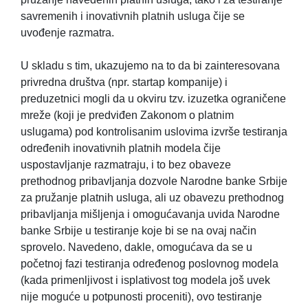
savremenih i inovativnih platnih usluga čije se
uvođenje razmatra.
U skladu s tim, ukazujemo na to da bi zainteresovana
privredna društva (npr. startap kompanije) i
preduzetnici mogli da u okviru tzv. izuzetka ograničene
mreže (koji je predviđen Zakonom o platnim
uslugama) pod kontrolisanim uslovima izvrše testiranja
određenih inovativnih platnih modela čije
uspostavljanje razmatraju, i to bez obaveze
prethodnog pribavljanja dozvole Narodne banke Srbije
za pružanje platnih usluga, ali uz obavezu prethodnog
pribavljanja mišljenja i omogućavanja uvida Narodne
banke Srbije u testiranje koje bi se na ovaj način
sprovelo. Navedeno, dakle, omogućava da se u
početnoj fazi testiranja određenog poslovnog modela
(kada primenljivost i isplativost tog modela još uvek
nije moguće u potpunosti proceniti), ovo testiranje