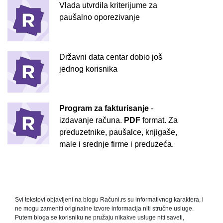
Vlada utvrdila kriterijume za
paušalno oporezivanje
Državni data centar dobio još
jednog korisnika
Program za fakturisanje
-
izdavanje računa.
PDF
format. Za
preduzetnike, paušalce, knjigaše,
male i srednje firme i preduzeća.
Svi tekstovi objavljeni na blogu Računi.rs su informativnog karaktera, i
ne mogu zameniti originalne izvore informacija niti stručne usluge.
Putem bloga se korisniku ne pružaju nikakve usluge niti saveti,